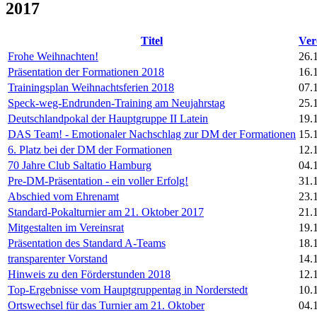
2017
Titel
Ver
Frohe Weihnachten!
26.
Präsentation der Formationen 2018
16.
Trainingsplan Weihnachtsferien 2018
07.
Speck-weg-Endrunden-Training am Neujahrstag
25.
Deutschlandpokal der Hauptgruppe II Latein
19.
DAS Team! - Emotionaler Nachschlag zur DM der Formationen
15.
6. Platz bei der DM der Formationen
12.
70 Jahre Club Saltatio Hamburg
04.
Pre-DM-Präsentation - ein voller Erfolg!
31.
Abschied vom Ehrenamt
23.
Standard-Pokalturnier am 21. Oktober 2017
21.
Mitgestalten im Vereinsrat
19.
Präsentation des Standard A-Teams
18.
transparenter Vorstand
14.
Hinweis zu den Förderstunden 2018
12.
Top-Ergebnisse vom Hauptgruppentag in Norderstedt
10.
Ortswechsel für das Turnier am 21. Oktober
04.