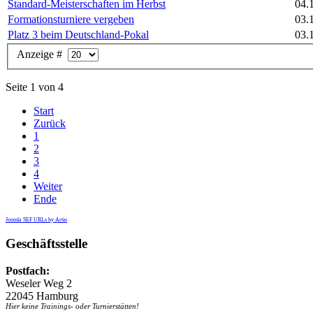
Standard-Meisterschaften im Herbst
04.
Formationsturniere vergeben
03.
Platz 3 beim Deutschland-Pokal
03.
Anzeige #
Seite 1 von 4
Start
Zurück
1
2
3
4
Weiter
Ende
Joomla SEF URLs by Artio
Geschäftsstelle
Postfach:
Weseler Weg 2
22045 Hamburg
Hier keine Trainings- oder Turnierstätten!