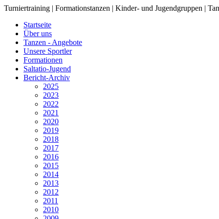
Turniertraining | Formationstanzen | Kinder- und Jugendgruppen | Tan
Startseite
Über uns
Tanzen - Angebote
Unsere Sportler
Formationen
Saltatio-Jugend
Bericht-Archiv
2025
2023
2022
2021
2020
2019
2018
2017
2016
2015
2014
2013
2012
2011
2010
2009