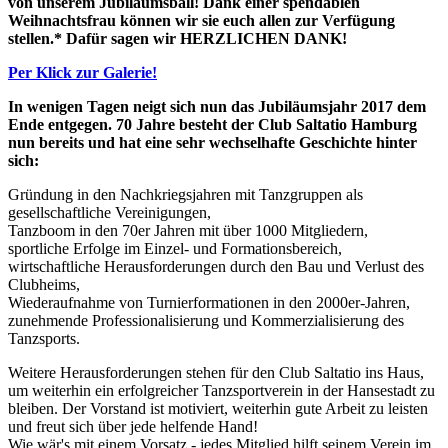
von unserem Jubiläumsball! Dank einer spendablen
Weihnachtsfrau können wir sie euch allen zur Verfügung
stellen.* Dafür sagen wir HERZLICHEN DANK!
Per Klick zur Galerie!
In wenigen Tagen neigt sich nun das Jubiläumsjahr 2017 dem
Ende entgegen. 70 Jahre besteht der Club Saltatio Hamburg
nun bereits und hat eine sehr wechselhafte Geschichte hinter
sich:
Gründung in den Nachkriegsjahren mit Tanzgruppen als
gesellschaftliche Vereinigungen,
Tanzboom in den 70er Jahren mit über 1000 Mitgliedern,
sportliche Erfolge im Einzel- und Formationsbereich,
wirtschaftliche Herausforderungen durch den Bau und Verlust des
Clubheims,
Wiederaufnahme von Turnierformationen in den 2000er-Jahren,
zunehmende Professionalisierung und Kommerzialisierung des
Tanzsports.
Weitere Herausforderungen stehen für den Club Saltatio ins Haus,
um weiterhin ein erfolgreicher Tanzsportverein in der Hansestadt zu
bleiben. Der Vorstand ist motiviert, weiterhin gute Arbeit zu leisten
und freut sich über jede helfende Hand!
Wie wär's mit einem Vorsatz - jedes Mitglied hilft seinem Verein im