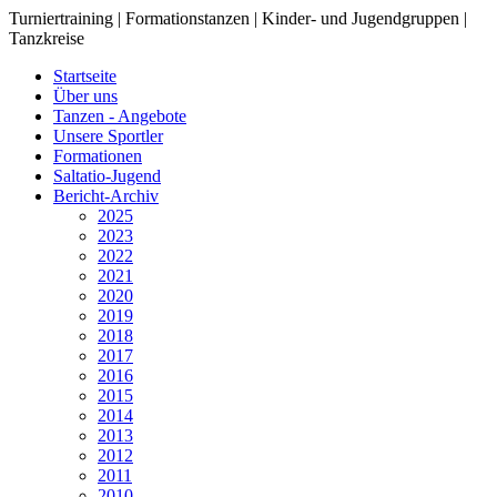
Turniertraining | Formationstanzen | Kinder- und Jugendgruppen |
Tanzkreise
Startseite
Über uns
Tanzen - Angebote
Unsere Sportler
Formationen
Saltatio-Jugend
Bericht-Archiv
2025
2023
2022
2021
2020
2019
2018
2017
2016
2015
2014
2013
2012
2011
2010