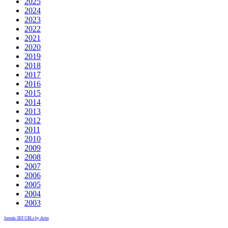
2025
2024
2023
2022
2021
2020
2019
2018
2017
2016
2015
2014
2013
2012
2011
2010
2009
2008
2007
2006
2005
2004
2003
Joomla SEF URLs by Artio