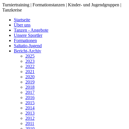
Turniertraining | Formationstanzen | Kinder- und Jugendgruppen |
Tanzkreise
Startseite
Über uns
Tanzen - Angebote
Unsere Sportler
Formationen
Saltatio-Jugend
Bericht-Archiv
2025
2023
2022
2021
2020
2019
2018
2017
2016
2015
2014
2013
2012
2011
2010