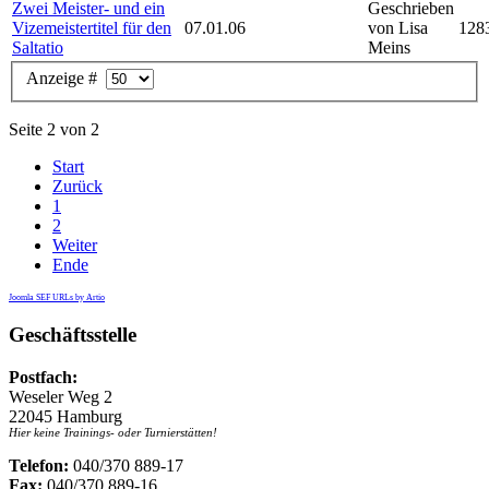
Zwei Meister- und ein
Geschrieben
Vizemeistertitel für den
07.01.06
von Lisa
128
Saltatio
Meins
Anzeige #
Seite 2 von 2
Start
Zurück
1
2
Weiter
Ende
Joomla SEF URLs by Artio
Geschäftsstelle
Postfach:
Weseler Weg 2
22045 Hamburg
Hier keine Trainings- oder Turnierstätten!
Telefon:
040/370 889-17
Fax:
040/370 889-16