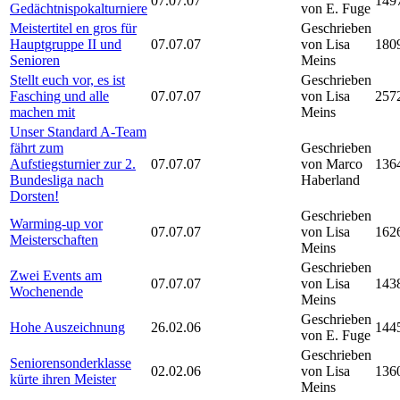
07.07.07
149
Gedächtnispokalturniere
von E. Fuge
Meistertitel en gros für
Geschrieben
Hauptgruppe II und
07.07.07
von Lisa
180
Senioren
Meins
Stellt euch vor, es ist
Geschrieben
Fasching und alle
07.07.07
von Lisa
257
machen mit
Meins
Unser Standard A-Team
fährt zum
Geschrieben
Aufstiegsturnier zur 2.
07.07.07
von Marco
136
Bundesliga nach
Haberland
Dorsten!
Geschrieben
Warming-up vor
07.07.07
von Lisa
162
Meisterschaften
Meins
Geschrieben
Zwei Events am
07.07.07
von Lisa
143
Wochenende
Meins
Geschrieben
Hohe Auszeichnung
26.02.06
144
von E. Fuge
Geschrieben
Seniorensonderklasse
02.02.06
von Lisa
136
kürte ihren Meister
Meins