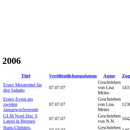
2006
Titel
Veröffentlichungsdatum
Autor
Zugr
Geschrieben
Erster Meistertitel für
07.07.07
von Lisa
143
den Saltatio
Meins
Erstes Event am
Geschrieben
zweiten
07.07.07
von Lisa
123
Januarwochenende
Meins
GLM Nord Hgr. S
Geschrieben
07.07.07
164
Latein in Bremen
von N.N.
Hans-Christen-
Geschrieben