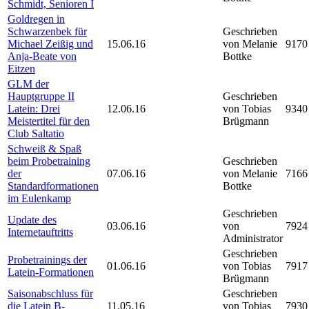
Schmidt, Senioren I
Goldregen in
Schwarzenbek für
Geschrieben
Michael Zeißig und
15.06.16
von Melanie
9170
Anja-Beate von
Bottke
Eitzen
GLM der
Hauptgruppe II
Geschrieben
Latein: Drei
12.06.16
von Tobias
9340
Meistertitel für den
Brügmann
Club Saltatio
Schweiß & Spaß
beim Probetraining
Geschrieben
der
07.06.16
von Melanie
7166
Standardformationen
Bottke
im Eulenkamp
Geschrieben
Update des
03.06.16
von
7924
Internetauftritts
Administrator
Geschrieben
Probetrainings der
01.06.16
von Tobias
7917
Latein-Formationen
Brügmann
Saisonabschluss für
Geschrieben
die Latein B-
11.05.16
von Tobias
7930