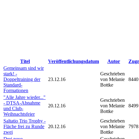
Titel
Veröffentlichungsdatum
Autor
Zugr
Gemeinsam sind wir
stark! -
Geschrieben
Doppeltraining der
23.12.16
von Melanie
8440
Standard-
Bottke
Formationen
"Alle Jahre wieder..."
Geschrieben
- DTSA-Abnahme
20.12.16
von Melanie
8499
und Club-
Bottke
Weihnachtsfeier
Saltatio Trio Trophy -
Geschrieben
Fläche frei zu Runde
20.12.16
von Melanie
7978
zwei
Bottke
Drei neue
Geschrieben