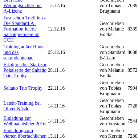
Wertungsrichter mit
12.12.16
von Tobias
7639
A-Lizenz
Brügmann
Fast schon Tradition -
Die Standard-A-
Geschrieben
Formation feierte
12.12.16
von Melanie
8389
Saisonpremiere im
Bottke
CCH
Training außer Haus
Geschrieben
und das
05.12.16
von Standard
8688
sekundengenau
B-Team
Erfolgreicher Start zur
Geschrieben
Pokalserie der Saltatio
28.11.16
von Melanie
8572
Trio Trophy
Bottke
Geschrieben
Saltatio Trio Trophy
22.11.16
von Tobias
7904
Brügmann
Geschrieben
Latein-Training bei
14.11.16
von Tobias
7728
Oliver Kästle
Brügmann
Einladung zur
Geschrieben
14.11.16
7544
Weihnachtsfeier 2016
von Vorstand
Einladung zum
Geschrieben
vierten überfachlichen
13.11.16
von Kerstin
7280