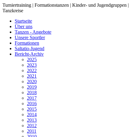
Turniertraining | Formationstanzen | Kinder- und Jugendgruppen |
Tanzkreise
Startseite
Über uns
Tanzen - Angebote
Unsere Sportler
Formationen
Saltatio-Jugend
Bericht-Archiv
2025
2023
2022
2021
2020
2019
2018
2017
2016
2015
2014
2013
2012
2011
2010