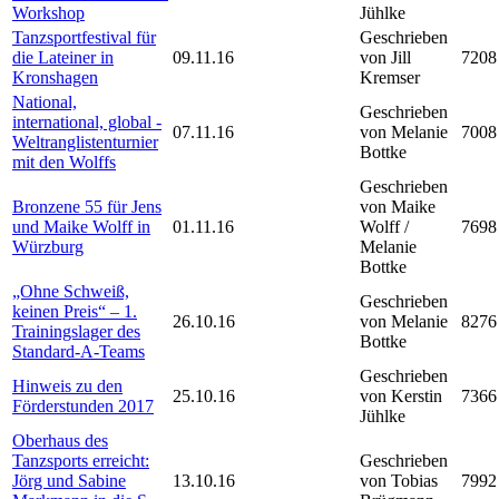
Workshop
Jühlke
Tanzsportfestival für
Geschrieben
die Lateiner in
09.11.16
von Jill
7208
Kronshagen
Kremser
National,
Geschrieben
international, global -
07.11.16
von Melanie
7008
Weltranglistenturnier
Bottke
mit den Wolffs
Geschrieben
Bronzene 55 für Jens
von Maike
und Maike Wolff in
01.11.16
Wolff /
7698
Würzburg
Melanie
Bottke
„Ohne Schweiß,
Geschrieben
keinen Preis“ – 1.
26.10.16
von Melanie
8276
Trainingslager des
Bottke
Standard-A-Teams
Geschrieben
Hinweis zu den
25.10.16
von Kerstin
7366
Förderstunden 2017
Jühlke
Oberhaus des
Tanzsports erreicht:
Geschrieben
Jörg und Sabine
13.10.16
von Tobias
7992