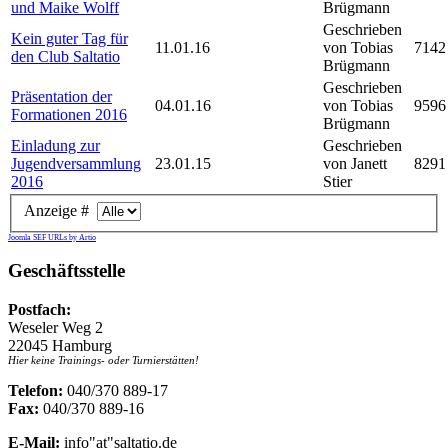
und Maike Wolff
Brügmann
Geschrieben
Kein guter Tag für
11.01.16
von Tobias
7142
den Club Saltatio
Brügmann
Geschrieben
Präsentation der
04.01.16
von Tobias
9596
Formationen 2016
Brügmann
Einladung zur
Geschrieben
Jugendversammlung
23.01.15
von Janett
8291
2016
Stier
Anzeige #
Joomla SEF URLs by Artio
Geschäftsstelle
Postfach:
Weseler Weg 2
22045 Hamburg
Hier keine Trainings- oder Turnierstätten!
Telefon:
040/370 889-17
Fax:
040/370 889-16
E-Mail:
info"at"saltatio.de