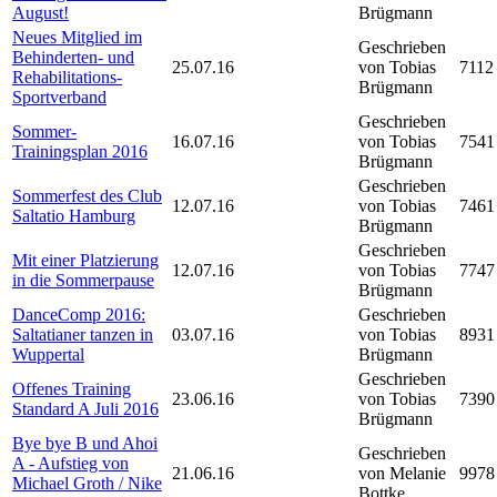
August!
Brügmann
Neues Mitglied im
Geschrieben
Behinderten- und
25.07.16
von Tobias
7112
Rehabilitations-
Brügmann
Sportverband
Geschrieben
Sommer-
16.07.16
von Tobias
7541
Trainingsplan 2016
Brügmann
Geschrieben
Sommerfest des Club
12.07.16
von Tobias
7461
Saltatio Hamburg
Brügmann
Geschrieben
Mit einer Platzierung
12.07.16
von Tobias
7747
in die Sommerpause
Brügmann
DanceComp 2016:
Geschrieben
Saltatianer tanzen in
03.07.16
von Tobias
8931
Wuppertal
Brügmann
Geschrieben
Offenes Training
23.06.16
von Tobias
7390
Standard A Juli 2016
Brügmann
Bye bye B und Ahoi
Geschrieben
A - Aufstieg von
21.06.16
von Melanie
9978
Michael Groth / Nike
Bottke