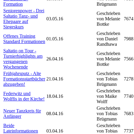
Formation
Brügmann
Seniorenpower - Drei
Geschrieben
Saltatio Tanz- und
03.05.16
von Melanie
7674
Ehepaare auf
Bottke
Siegeskurs
Geschrieben
Offenes Training
01.05.16
von Daniel
7988
Standard Formationen
Randhawa
Saltatio on Tour -
Geschrieben
Turnierhighlights am
26.04.16
von Melanie
7566
vergangenen
Bottke
Wochenende
Frühjahrsputz - Alte
Geschrieben
Formationsstartbücher
21.04.16
von Tobias
7278
abzugeben!
Brügmann
Geschrieben
Federwitz und
18.04.16
von Maike
7740
Wolffis in der Kirche!
Wolff
Geschrieben
Neuer Tanzkreis für
08.04.16
von Tobias
7683
Anfänger
Brügmann
Beide
Geschrieben
Lateinformationen
03.04.16
von Tobias
7737