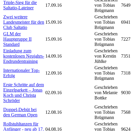
Triple-Sieg für die
17.09.16
von Tobias
7649
Saltatio-Lateiner
Brügmann
Zwei weitere
Geschrieben
Landesmeister für den
15.09.16
von Tobias
6941
Club Saltatio
Brügmann
GLM der
Geschrieben
Hauptgruppe II
15.09.16
von Tobias
7227
Standard
Brügmann
Einladung zum
Geschrieben
kostenlosen Neujahrs-
14.09.16
von Kerstin
7351
Endrundentraining
Jühlke
Geschrieben
Internationaler Top-
12.09.16
von Tobias
7318
Erfolg
Brügmann
Erste Schritte auf dem
Geschrieben
Einzelparkett – Jonas
02.09.16
von Melanie
9030
Koch und Christa
Bottke
Schröder
Geschrieben
Doppel-Debüt bei
12.08.16
von Tobias
7568
den German Open
Brügmann
Rollstuhltanzen für
Geschrieben
Anfänger - neu ab 17.
04.08.16
von Tobias
9624