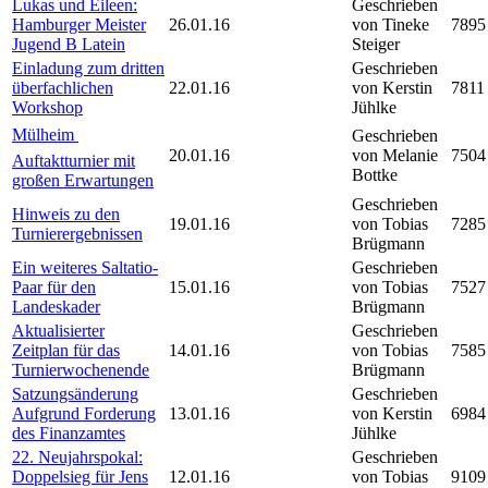
Lukas und Eileen:
Geschrieben
Hamburger Meister
26.01.16
von Tineke
7895
Jugend B Latein
Steiger
Einladung zum dritten
Geschrieben
überfachlichen
22.01.16
von Kerstin
7811
Workshop
Jühlke
Mülheim 
Geschrieben
20.01.16
von Melanie
7504
Auftaktturnier mit
Bottke
großen Erwartungen
Geschrieben
Hinweis zu den
19.01.16
von Tobias
7285
Turnierergebnissen
Brügmann
Ein weiteres Saltatio-
Geschrieben
Paar für den
15.01.16
von Tobias
7527
Landeskader
Brügmann
Aktualisierter
Geschrieben
Zeitplan für das
14.01.16
von Tobias
7585
Turnierwochenende
Brügmann
Satzungsänderung
Geschrieben
Aufgrund Forderung
13.01.16
von Kerstin
6984
des Finanzamtes
Jühlke
22. Neujahrspokal:
Geschrieben
Doppelsieg für Jens
12.01.16
von Tobias
9109