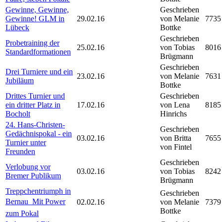
Gewinne, Gewinne,
Geschrieben
Gewinne! GLM in
29.02.16
von Melanie
7735
Lübeck
Bottke
Geschrieben
Probetraining der
25.02.16
von Tobias
8016
Standardformationen
Brügmann
Geschrieben
Drei Turniere und ein
23.02.16
von Melanie
7631
Jubiläum
Bottke
Drittes Turnier und
Geschrieben
ein dritter Platz in
17.02.16
von Lena
8185
Bocholt
Hinrichs
24. Hans-Christen-
Geschrieben
Gedächnispokal - ein
03.02.16
von Britta
7655
Turnier unter
von Fintel
Freunden
Geschrieben
Verlobung vor
03.02.16
von Tobias
8242
Bremer Publikum
Brügmann
Treppchentriumph in
Geschrieben
Bernau  Mit Power
02.02.16
von Melanie
7379
Bottke
zum Pokal