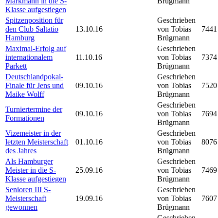
Markmann in die S-
Brügmann
Klasse aufgestiegen
Spitzenposition für
Geschrieben
den Club Saltatio
13.10.16
von Tobias
7441
Hamburg
Brügmann
Maximal-Erfolg auf
Geschrieben
internationalem
11.10.16
von Tobias
7374
Parkett
Brügmann
Deutschlandpokal-
Geschrieben
Finale für Jens und
09.10.16
von Tobias
7520
Maike Wolff
Brügmann
Geschrieben
Turniertermine der
09.10.16
von Tobias
7694
Formationen
Brügmann
Vizemeister in der
Geschrieben
letzten Meisterschaft
01.10.16
von Tobias
8076
des Jahres
Brügmann
Als Hamburger
Geschrieben
Meister in die S-
25.09.16
von Tobias
7469
Klasse aufgestiegen
Brügmann
Senioren III S-
Geschrieben
Meisterschaft
19.09.16
von Tobias
7607
gewonnen
Brügmann
Geschrieben