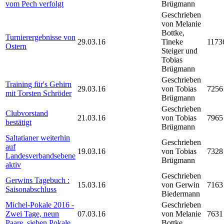
vom Pech verfolgt
Brügmann
Geschrieben
von Melanie
Bottke,
Turnierergebnisse von
29.03.16
Tineke
1173
Ostern
Steiger und
Tobias
Brügmann
Geschrieben
Training für's Gehirn
29.03.16
von Tobias
7256
mit Torsten Schröder
Brügmann
Geschrieben
Clubvorstand
21.03.16
von Tobias
7965
bestätigt
Brügmann
Saltatianer weiterhin
Geschrieben
auf
19.03.16
von Tobias
7328
Landesverbandsebene
Brügmann
aktiv
Geschrieben
Gerwins Tagebuch :
15.03.16
von Gerwin
7163
Saisonabschluss
Biedermann
Michel-Pokale 2016 -
Geschrieben
Zwei Tage, neun
07.03.16
von Melanie
7631
Paare, sieben Pokale
Bottke