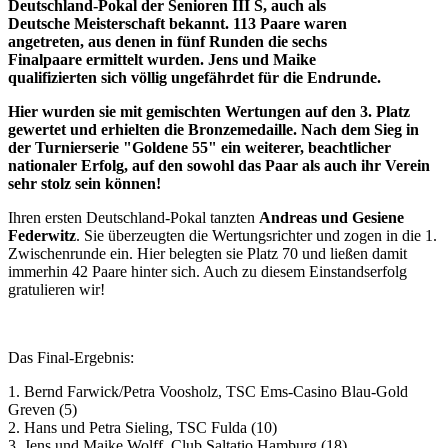
Deutschland-Pokal der Senioren III S, auch als
Deutsche Meisterschaft bekannt. 113 Paare waren
angetreten, aus denen in fünf Runden die sechs
Finalpaare ermittelt wurden. Jens und Maike
qualifizierten sich völlig ungefährdet für die Endrunde.
Hier wurden sie mit gemischten Wertungen auf den 3. Platz
gewertet und erhielten die Bronzemedaille. Nach dem Sieg in
der Turnierserie "Goldene 55" ein weiterer, beachtlicher
nationaler Erfolg, auf den sowohl das Paar als auch ihr Verein
sehr stolz sein können!
Ihren ersten Deutschland-Pokal tanzten
Andreas und Gesiene
Federwitz
. Sie überzeugten die Wertungsrichter und zogen in die 1.
Zwischenrunde ein. Hier belegten sie Platz 70 und ließen damit
immerhin 42 Paare hinter sich. Auch zu diesem Einstandserfolg
gratulieren wir!
Das Final-Ergebnis:
1. Bernd Farwick/Petra Voosholz, TSC Ems-Casino Blau-Gold
Greven (5)
2. Hans und Petra Sieling, TSC Fulda (10)
3. Jens und Maike Wolff, Club Saltatio Hamburg (18)