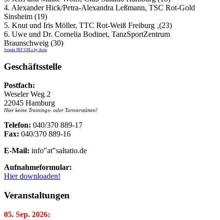
4. Alexander Hick/Petra-Alexandra Leßmann, TSC Rot-Gold
Sinsheim (19)
5. Knut und Iris Möller, TTC Rot-Weiß Freiburg ‚(23)
6. Uwe und Dr. Cornelia Bodinet, TanzSportZentrum
Braunschweig (30)
Joomla SEF URLs by Artio
Geschäftsstelle
Postfach:
Weseler Weg 2
22045 Hamburg
Hier keine Trainings- oder Turnierstätten!
Telefon:
040/370 889-17
Fax:
040/370 889-16
E-Mail:
info"at"saltatio.de
Aufnahmeformular:
Hier downloaden!
Veranstaltungen
05. Sep. 2026: