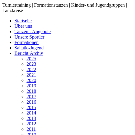
Turniertraining | Formationstanzen | Kinder- und Jugendgruppen |
Tanzkreise
Startseite
Über uns
Tanzen - Angebote
Unsere Sportler
Formationen
Saltatio-Jugend
Bericht-Archiv
2025
2023
2022
2021
2020
2019
2018
2017
2016
2015
2014
2013
2012
2011
2010