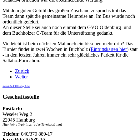
Mit dem guten Gefühl des großen Zuschauerzuspruchs trat das
Team dann spät die gemeinsame Heimreise an. Im Bus wurde noch
ordentlich gefeiert.
An dieser Stelle sei auch noch einmal dem GVO Oldenburg- und
dem Buchholzer C-Team für die Unterstützung gedankt.
Vielleicht ist beim nächsten Mal noch ein bisschen mehr drin? Das
Turnier findet in zwei Wochen in Buchholz (
Eintrittskarten hier
) statt
- in den letzten Jahren immer ein sehr glückliches Parkett für die
Saltatio-Formation.
Zurück
Weiter
Joomla SEF URLs by Artio
Geschäftsstelle
Postfach:
Weseler Weg 2
22045 Hamburg
Hier keine Trainings- oder Turnierstätten!
Telefon:
040/370 889-17
Fax:
040/370 889-16