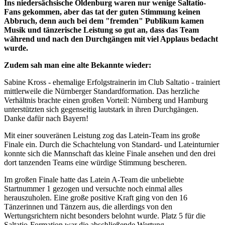
Ins niedersächsische Oldenburg waren nur wenige Saltatio-
Fans gekommen, aber das tat der guten Stimmung keinen
Abbruch, denn auch bei dem "fremden" Publikum kamen
Musik und tänzerische Leistung so gut an, dass das Team
während und nach den Durchgängen mit viel Applaus bedacht
wurde.
Zudem sah man eine alte Bekannte wieder:
Sabine Kross - ehemalige Erfolgstrainerin im Club Saltatio - trainiert
mittlerweile die Nürnberger Standardformation. Das herzliche
Verhältnis brachte einen großen Vorteil: Nürnberg und Hamburg
unterstützten sich gegenseitig lautstark in ihren Durchgängen.
Danke dafür nach Bayern!
Mit einer souveränen Leistung zog das Latein-Team ins große
Finale ein. Durch die Schachtelung von Standard- und Lateinturnier
konnte sich die Mannschaft das kleine Finale ansehen und den drei
dort tanzenden Teams eine würdige Stimmung bescheren.
Im großen Finale hatte das Latein A-Team die unbeliebte
Startnummer 1 gezogen und versuchte noch einmal alles
herauszuholen. Eine große positive Kraft ging von den 16
Tänzerinnen und Tänzern aus, die allerdings von den
Wertungsrichtern nicht besonders belohnt wurde. Platz 5 für die
Saltatio-Formation war die abschließende Wertung.