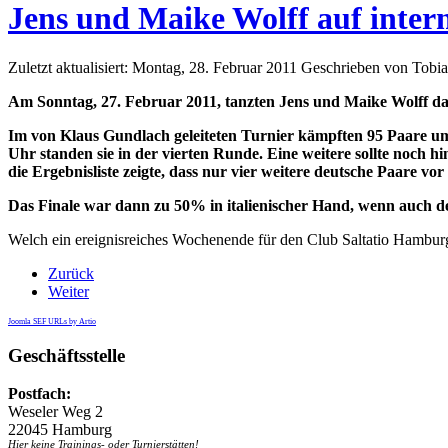
Jens und Maike Wolff auf inter
Zuletzt aktualisiert: Montag, 28. Februar 2011
Geschrieben von Tobi
Am Sonntag, 27. Februar 2011, tanzten Jens und Maike Wolff d
Im von Klaus Gundlach geleiteten Turnier kämpften 95 Paare um 
Uhr standen sie in der vierten Runde. Eine weitere sollte noch h
die Ergebnisliste zeigte, dass nur vier weitere deutsche Paare vor
Das Finale war dann zu 50% in italienischer Hand, wenn auch de
Welch ein ereignisreiches Wochenende für den Club Saltatio Hamburg -
Zurück
Weiter
Joomla SEF URLs by Artio
Geschäftsstelle
Postfach:
Weseler Weg 2
22045 Hamburg
Hier keine Trainings- oder Turnierstätten!