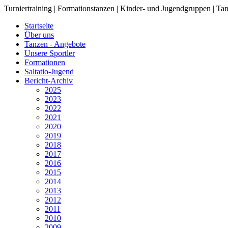
Turniertraining | Formationstanzen | Kinder- und Jugendgruppen | Tan
Startseite
Über uns
Tanzen - Angebote
Unsere Sportler
Formationen
Saltatio-Jugend
Bericht-Archiv
2025
2023
2022
2021
2020
2019
2018
2017
2016
2015
2014
2013
2012
2011
2010
2009