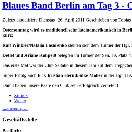
Blaues Band Berlin am Tag 3 - 
Zuletzt aktualisiert: Dienstag, 26. April 2011
Geschrieben von Tobia
Ostersonntag wird es traditionell sehr lateinamerikanisch in B
kurz:
Ralf Winkler/Natalia Lasarenko
stellten sich dem Turnier der Hgr. 
Detlef und Ariane Kohpeiß
belegten im Turnier der Sen. I A Platz 4
Das erste Mal war der Club Saltatio in diesem Jahr auf dem Treppc
Super-Erfolg auch für
Christian Herud/Silke Möller
in der Hgr. II 
Damit haben unsere Paare den Club sehr erfolgreich vertreten!
Zurück
Weiter
Joomla SEF URLs by Artio
Geschäftsstelle
Postfach: