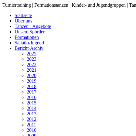
Turniertraining | Formationstanzen | Kinder- und Jugendgruppen | Tan
Startseite
Über uns
Tanzen - Angebote
Unsere Sportler
Formationen
Saltatio-Jugend
Bericht-Archiv
2025
2023
2022
2021
2020
2019
2018
2017
2016
2015
2014
2013
2012
2011
2010
2009