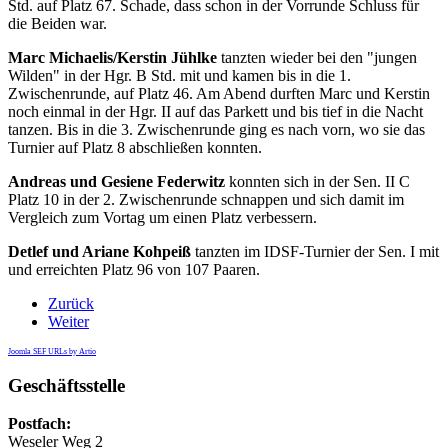
Std. auf Platz 67. Schade, dass schon in der Vorrunde Schluss für
die Beiden war.
Marc Michaelis/Kerstin Jühlke
tanzten wieder bei den "jungen
Wilden" in der Hgr. B Std. mit und kamen bis in die 1.
Zwischenrunde, auf Platz 46. Am Abend durften Marc und Kerstin
noch einmal in der Hgr. II auf das Parkett und bis tief in die Nacht
tanzen. Bis in die 3. Zwischenrunde ging es nach vorn, wo sie das
Turnier auf Platz 8 abschließen konnten.
Andreas und Gesiene Federwitz
konnten sich in der Sen. II C
Platz 10 in der 2. Zwischenrunde schnappen und sich damit im
Vergleich zum Vortag um einen Platz verbessern.
Detlef und Ariane Kohpeiß
tanzten im IDSF-Turnier der Sen. I mit
und erreichten Platz 96 von 107 Paaren.
Zurück
Weiter
Joomla SEF URLs by Artio
Geschäftsstelle
Postfach:
Weseler Weg 2