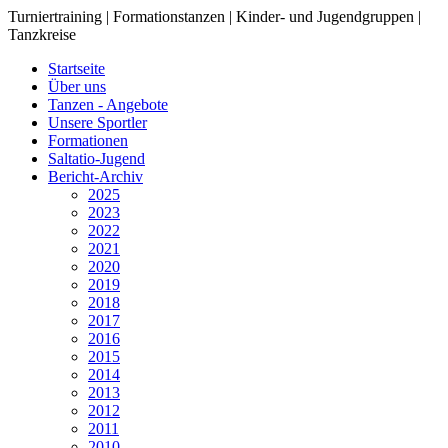
Turniertraining | Formationstanzen | Kinder- und Jugendgruppen |
Tanzkreise
Startseite
Über uns
Tanzen - Angebote
Unsere Sportler
Formationen
Saltatio-Jugend
Bericht-Archiv
2025
2023
2022
2021
2020
2019
2018
2017
2016
2015
2014
2013
2012
2011
2010