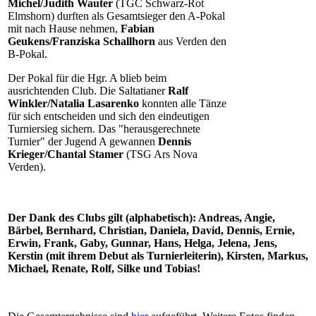
Michel/Judith Wauter
(TGC Schwarz-Rot
Elmshorn) durften als Gesamtsieger den A-Pokal
mit nach Hause nehmen,
Fabian
Geukens/Franziska Schallhorn
aus Verden den
B-Pokal.
Der Pokal für die Hgr. A blieb beim
ausrichtenden Club. Die Saltatianer
Ralf
Winkler/Natalia Lasarenko
konnten alle Tänze
für sich entscheiden und sich den eindeutigen
Turniersieg sichern. Das "herausgerechnete
Turnier" der Jugend A gewannen
Dennis
Krieger/Chantal Stamer
(TSG Ars Nova
Verden).
Der Dank des Clubs gilt (alphabetisch): Andreas, Angie,
Bärbel, Bernhard, Christian, Daniela, David, Dennis, Ernie,
Erwin, Frank, Gaby, Gunnar, Hans, Helga, Jelena, Jens,
Kerstin (mit ihrem Debut als Turnierleiterin), Kirsten, Markus,
Michael, Renate, Rolf, Silke und Tobias!