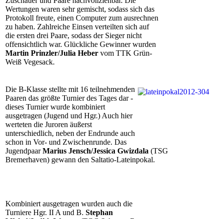
Zuschauer und Paare nachvollziehbar. Die
Wertungen waren sehr gemischt, sodass sich das
Protokoll freute, einen Computer zum ausrechnen
zu haben. Zahlreiche Einsen verteilten sich auf
die ersten drei Paare, sodass der Sieger nicht
offensichtlich war. Glückliche Gewinner wurden
Martin Prinzler/Julia Heber
vom TTK Grün-
Weiß Vegesack.
Die B-Klasse stellte mit 16 teilnehmenden
Paaren das größte Turnier des Tages dar -
dieses Turnier wurde kombiniert
ausgetragen (Jugend und Hgr.) Auch hier
werteten die Juroren äußerst
unterschiedlich, neben der Endrunde auch
schon in Vor- und Zwischenrunde. Das
Jugendpaar
Marius Jensch/Jessica Gwizdala
(TSG
Bremerhaven) gewann den Saltatio-Lateinpokal.
Kombiniert ausgetragen wurden auch die
Turniere Hgr. II A und B.
Stephan