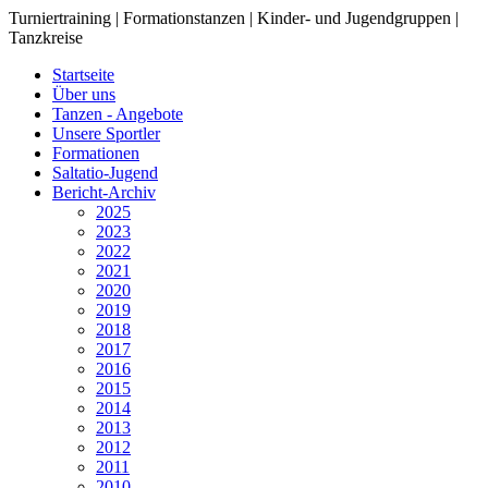
Turniertraining | Formationstanzen | Kinder- und Jugendgruppen |
Tanzkreise
Startseite
Über uns
Tanzen - Angebote
Unsere Sportler
Formationen
Saltatio-Jugend
Bericht-Archiv
2025
2023
2022
2021
2020
2019
2018
2017
2016
2015
2014
2013
2012
2011
2010