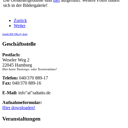
Die Gesamtergebnisse sind
hier
aufgeführt. Weitere Fotos finden
sich in der Bildergalerie!
Zurück
Weiter
Joomla SEF URLs by Artio
Geschäftsstelle
Postfach:
Weseler Weg 2
22045 Hamburg
Hier keine Trainings- oder Turnierstätten!
Telefon:
040/370 889-17
Fax:
040/370 889-16
E-Mail:
info"at"saltatio.de
Aufnahmeformular:
Hier downloaden!
Veranstaltungen