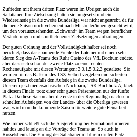
Zufrieden mit ihrem dritten Platz waren im Übrigen auch die
Saltatianer. Ihre Zielsetzung hatten sie umgesetzt und ein
Wiedereinstieg in die zweite Bundesliga war nicht angestrebt, da für
die neue Saison noch vehement nach Mitstreiter/innen gesucht wird,
um den vorauszusehenden „Schwund“ im Team wegen beruflicher
Veränderungen und sportlich neuer Zielsetzungen aufzufangen.
Der guten Ordnung und der Vollständigkeit halber sei noch
berichtet, dass das spannende Finale der Lateiner mit einem sehr
klaren Sieg des A-Teams des Ruhr Casino des VfL Bochum endete,
aber dass sich schon der zweite Platz zu einer echten
Rechenaufgabe mit diesen Wertungen: 3,3,1,5,3,2,3 gestaltete. Sie
wurden für das B-Team des TSZ Velbert vergeben und sicherten
diesem Team ebenfalls den Aufstieg in die zweite Bundesliga.
Unserem jetzt niedersächsischen Nachbarn, TSK Buchholz A, blieb
in diesem Finale trotz einer sehr guten Präsentation nur der fünfte
Platz. Da diese Saison aber die erste in der Regionalliga nach sehr
schnellen Aufstiegen von der Landes- über die Oberliga gewesen
war, wird man die kommende Saison für weitere gute Feinarbeit
nutzen.
Wie immer schließt sich die Siegerehrung bei Formationsturnieren
nahtlos und launig an die Vorträge der Teams an. So auch in
Rüsselsheim. Die Ehrung der Saltatianer mit ihrem dritten Platz