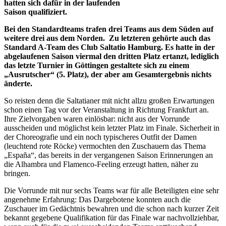
hatten sich dafür in der laufenden
Saison qualifiziert.
Bei den Standardteams trafen drei Teams aus dem Süden auf
weitere drei aus dem Norden. Zu letzteren gehörte auch das
Standard A-Team des Club Saltatio Hamburg. Es hatte in der
abgelaufenen Saison viermal den dritten Platz ertanzt, lediglich
das letzte Turnier in Göttingen gestaltete sich zu einem
„Ausrutscher“ (5. Platz), der aber am Gesamtergebnis nichts
änderte.
So reisten denn die Saltatianer mit nicht allzu großen Erwartungen
schon einen Tag vor der Veranstaltung in Richtung Frankfurt an.
Ihre Zielvorgaben waren einlösbar: nicht aus der Vorrunde
ausscheiden und möglichst kein letzter Platz im Finale. Sicherheit in
der Choreografie und ein noch typischeres Outfit der Damen
(leuchtend rote Röcke) vermochten den Zuschauern das Thema
„España“, das bereits in der vergangenen Saison Erinnerungen an
die Alhambra und Flamenco-Feeling erzeugt hatten, näher zu
bringen.
Die Vorrunde mit nur sechs Teams war für alle Beteiligten eine sehr
angenehme Erfahrung: Das Dargebotene konnten auch die
Zuschauer im Gedächtnis bewahren und die schon nach kurzer Zeit
bekannt gegebene Qualifikation für das Finale war nachvollziehbar,