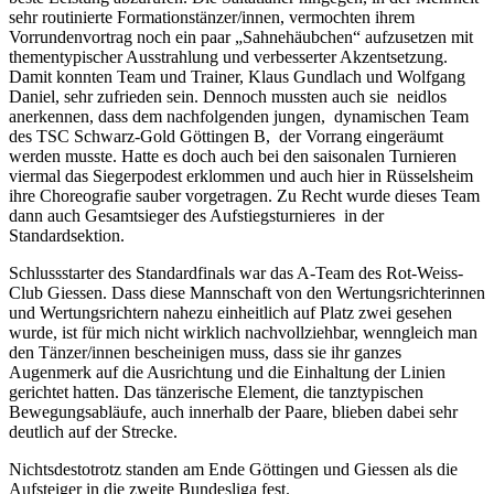
sehr routinierte Formationstänzer/innen, vermochten ihrem
Vorrundenvortrag noch ein paar „Sahnehäubchen“ aufzusetzen mit
thementypischer Ausstrahlung und verbesserter Akzentsetzung.
Damit konnten Team und Trainer, Klaus Gundlach und Wolfgang
Daniel, sehr zufrieden sein. Dennoch mussten auch sie neidlos
anerkennen, dass dem nachfolgenden jungen, dynamischen Team
des TSC Schwarz-Gold Göttingen B, der Vorrang eingeräumt
werden musste. Hatte es doch auch bei den saisonalen Turnieren
viermal das Siegerpodest erklommen und auch hier in Rüsselsheim
ihre Choreografie sauber vorgetragen. Zu Recht wurde dieses Team
dann auch Gesamtsieger des Aufstiegsturnieres in der
Standardsektion.
Schlussstarter des Standardfinals war das A-Team des Rot-Weiss-
Club Giessen. Dass diese Mannschaft von den Wertungsrichterinnen
und Wertungsrichtern nahezu einheitlich auf Platz zwei gesehen
wurde, ist für mich nicht wirklich nachvollziehbar, wenngleich man
den Tänzer/innen bescheinigen muss, dass sie ihr ganzes
Augenmerk auf die Ausrichtung und die Einhaltung der Linien
gerichtet hatten. Das tänzerische Element, die tanztypischen
Bewegungsabläufe, auch innerhalb der Paare, blieben dabei sehr
deutlich auf der Strecke.
Nichtsdestotrotz standen am Ende Göttingen und Giessen als die
Aufsteiger in die zweite Bundesliga fest.