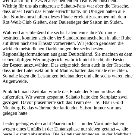
wenn auch für die zwei ausscheidenden Teams enttäuschend.
Wichtig für uns als mitgereiste Saltatio-Fans war aber die Tatsache,
dass unser Team das Finale erreicht hatte. Im Übrigen hatten alle
drei Nordmannschaften dieses Finale erreicht zusammen mit dem
Rot-Weiß-Club Gießen, dem Dauersieger der Saison im Süden.
Während anschließend die sechs Lateinteams ihre Vorrunde
bestritten, konnten sich die vier Standardmannschaften in aller Ruhe
auf ihren nächsten Einsatz vorbereiten. Wir jedoch genossen die
wirklich meisterlichen Darbietungen der sechs besten
Regionalligaformationen aus ganz Deutschland. Sie machten es dem
siebenköpfigen Wertungsgericht wahrlich nicht leicht, die Besten
der Besten auszuwählen. Das zeigte sich dann auch in der Tatsache,
dass in der Lateinsektion fünf Mannschaften das Finale erreichten.
So nahe lagen die Leistungen beieinander; und alle sechs waren eine
Augenweide.
Pünktlich nach Zeitplan wurde das Finale der Standarddisziplin
aufgerufen. Wir waren gespannt. Saltatio hatte den Startplatz zwei
gezogen. Davor präsentierte sich das Team des TSC Blau-Gold
Nienburg B, das während der laufenden Saison immer vor uns
gelegen hatte.
Leider gelang es den acht Paaren nicht – in der Vorrunde hatten
wegen eines Unfalls in der Eintanzphase nur sieben getanzt –, die
beste Leistung abzurufen. Die Saltatianer hingegen, in der Mehrheit