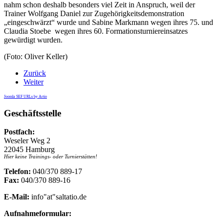
nahm schon deshalb besonders viel Zeit in Anspruch, weil der
Trainer Wolfgang Daniel zur Zugehörigkeitsdemonstration
„eingeschwärzt“ wurde und Sabine Markmann wegen ihres 75. und
Claudia Stoebe wegen ihres 60. Formationsturniereinsatzes
gewürdigt wurden.
(Foto: Oliver Keller)
Zurück
Weiter
Joomla SEF URLs by Artio
Geschäftsstelle
Postfach:
Weseler Weg 2
22045 Hamburg
Hier keine Trainings- oder Turnierstätten!
Telefon:
040/370 889-17
Fax:
040/370 889-16
E-Mail:
info"at"saltatio.de
Aufnahmeformular: