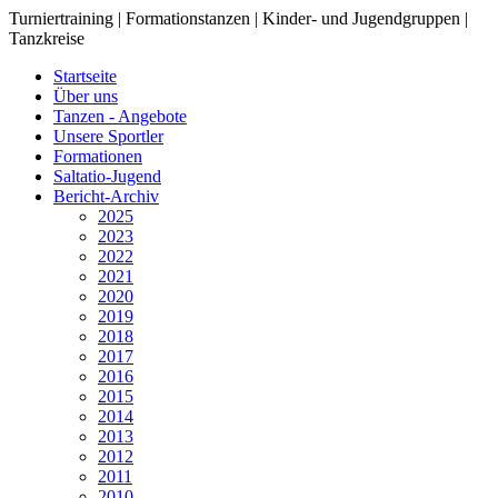
Turniertraining | Formationstanzen | Kinder- und Jugendgruppen |
Tanzkreise
Startseite
Über uns
Tanzen - Angebote
Unsere Sportler
Formationen
Saltatio-Jugend
Bericht-Archiv
2025
2023
2022
2021
2020
2019
2018
2017
2016
2015
2014
2013
2012
2011
2010