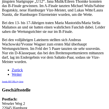
jüngsten Startgruppe „U12“. Jana Mulik/Eileen Thomke konnten
das B-Finale gewinnen. Im A-Finale tanzten Michael Wulis/Sabine
Bogutskiy, neue Hamburger Vize-Meister, und Lukas Witte/Laura
Nanitz, die Hamburger-Trizemeister wurden, um die Wette.
Bei den 13- bis 17-Jährigen traten Maria Mastoridis/Maria Stella
Maliatsos an und sie hatten einen wahrlichen Fanclub dabei. Leider
sahen die Wertungsrichter sie nur im B-Finale.
Bei den volljährigen Lateinern stellten sich Andreas
Wachowski/Yvonne Wagner zum ersten Mal überhaupt
Wertungsrichtern. Im Feld der 5 Paare tanzten sie sehr souverän.
Nur ein D-Klassepaar, das bei den Breitensportturnieren mittanzen
darf, lag im Endergebnis vor dem Saltatio-Paar, sodass sie Vize-
Meister wurden.
Zurück
Weiter
Joomla SEF URLs by Artio
Geschäftsstelle
Postfach:
Weseler Weg 2
22045 Hamburg