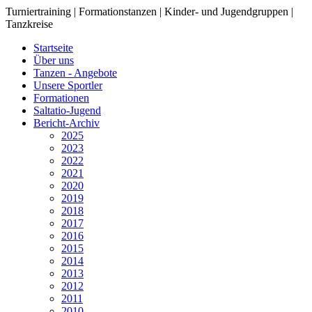
Turniertraining | Formationstanzen | Kinder- und Jugendgruppen |
Tanzkreise
Startseite
Über uns
Tanzen - Angebote
Unsere Sportler
Formationen
Saltatio-Jugend
Bericht-Archiv
2025
2023
2022
2021
2020
2019
2018
2017
2016
2015
2014
2013
2012
2011
2010