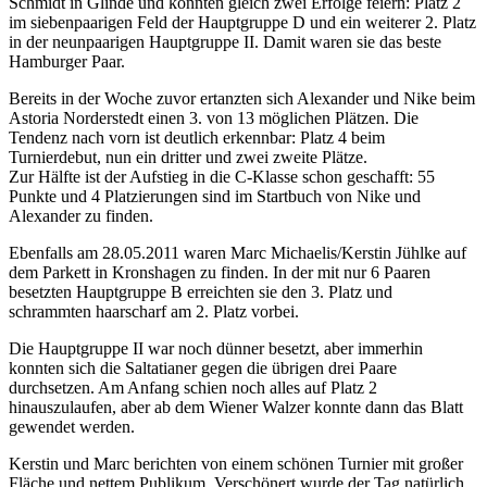
Schmidt in Glinde und konnten gleich zwei Erfolge feiern: Platz 2
im siebenpaarigen Feld der Hauptgruppe D und ein weiterer 2. Platz
in der neunpaarigen Hauptgruppe II. Damit waren sie das beste
Hamburger Paar.
Bereits in der Woche zuvor ertanzten sich Alexander und Nike beim
Astoria Norderstedt einen 3. von 13 möglichen Plätzen. Die
Tendenz nach vorn ist deutlich erkennbar: Platz 4 beim
Turnierdebut, nun ein dritter und zwei zweite Plätze.
Zur Hälfte ist der Aufstieg in die C-Klasse schon geschafft: 55
Punkte und 4 Platzierungen sind im Startbuch von Nike und
Alexander zu finden.
Ebenfalls am 28.05.2011 waren Marc Michaelis/Kerstin Jühlke auf
dem Parkett in Kronshagen zu finden. In der mit nur 6 Paaren
besetzten Hauptgruppe B erreichten sie den 3. Platz und
schrammten haarscharf am 2. Platz vorbei.
Die Hauptgruppe II war noch dünner besetzt, aber immerhin
konnten sich die Saltatianer gegen die übrigen drei Paare
durchsetzen. Am Anfang schien noch alles auf Platz 2
hinauszulaufen, aber ab dem Wiener Walzer konnte dann das Blatt
gewendet werden.
Kerstin und Marc berichten von einem schönen Turnier mit großer
Fläche und nettem Publikum. Verschönert wurde der Tag natürlich