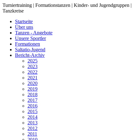
Turniertraining | Formationstanzen | Kinder- und Jugendgruppen |
Tanzkreise
Startseite
Über uns
Tanzen - Angebote
Unsere Sportler
Formationen
Saltatio-Jugend
Bericht-Archiv
2025
2023
2022
2021
2020
2019
2018
2017
2016
2015
2014
2013
2012
2011
2010