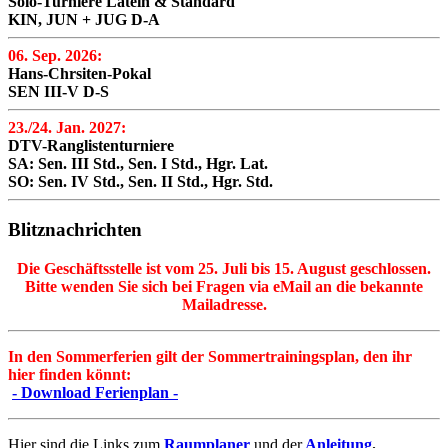
Solo-Turniere Latein & Standard
KIN, JUN + JUG D-A
06. Sep. 2026:
Hans-Chrsiten-Pokal
SEN III-V D-S
23./24. Jan. 2027:
DTV-Ranglistenturniere
SA: Sen. III Std., Sen. I Std., Hgr. Lat.
SO: Sen. IV Std., Sen. II Std., Hgr. Std.
Blitznachrichten
Die Geschäftsstelle ist vom 25. Juli bis 15. August geschlossen.
Bitte wenden Sie sich bei Fragen via eMail an die bekannte
Mailadresse.
In den Sommerferien gilt der Sommertrainingsplan, den ihr
hier finden könnt:
- Download Ferienplan -
Hier sind die Links zum
Raumplaner
und der
Anleitung
.