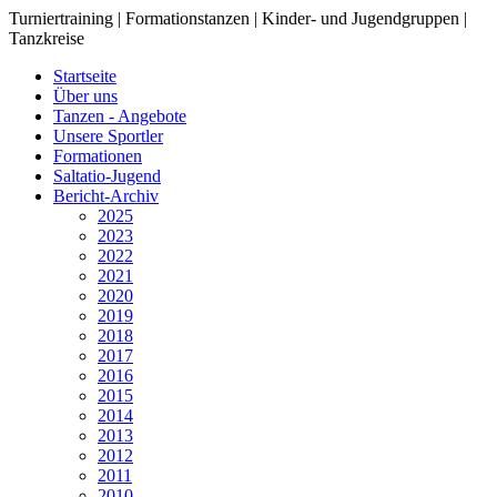
Turniertraining | Formationstanzen | Kinder- und Jugendgruppen |
Tanzkreise
Startseite
Über uns
Tanzen - Angebote
Unsere Sportler
Formationen
Saltatio-Jugend
Bericht-Archiv
2025
2023
2022
2021
2020
2019
2018
2017
2016
2015
2014
2013
2012
2011
2010