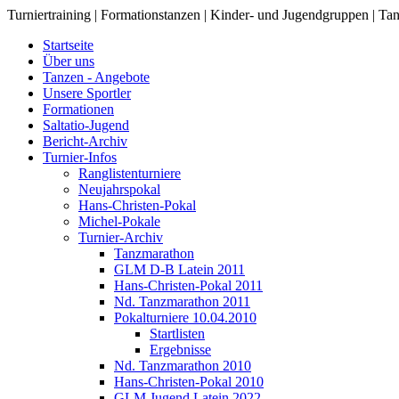
Turniertraining | Formationstanzen | Kinder- und Jugendgruppen | Tan
Startseite
Über uns
Tanzen - Angebote
Unsere Sportler
Formationen
Saltatio-Jugend
Bericht-Archiv
Turnier-Infos
Ranglistenturniere
Neujahrspokal
Hans-Christen-Pokal
Michel-Pokale
Turnier-Archiv
Tanzmarathon
GLM D-B Latein 2011
Hans-Christen-Pokal 2011
Nd. Tanzmarathon 2011
Pokalturniere 10.04.2010
Startlisten
Ergebnisse
Nd. Tanzmarathon 2010
Hans-Christen-Pokal 2010
GLM Jugend Latein 2022