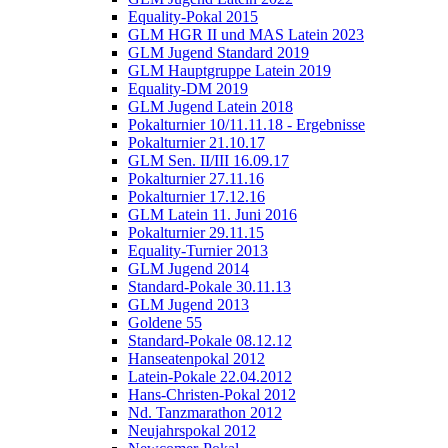
Equality-Pokal 2015
GLM HGR II und MAS Latein 2023
GLM Jugend Standard 2019
GLM Hauptgruppe Latein 2019
Equality-DM 2019
GLM Jugend Latein 2018
Pokalturnier 10/11.11.18 - Ergebnisse
Pokalturnier 21.10.17
GLM Sen. II/III 16.09.17
Pokalturnier 27.11.16
Pokalturnier 17.12.16
GLM Latein 11. Juni 2016
Pokalturnier 29.11.15
Equality-Turnier 2013
GLM Jugend 2014
Standard-Pokale 30.11.13
GLM Jugend 2013
Goldene 55
Standard-Pokale 08.12.12
Hanseatenpokal 2012
Latein-Pokale 22.04.2012
Hans-Christen-Pokal 2012
Nd. Tanzmarathon 2012
Neujahrspokal 2012