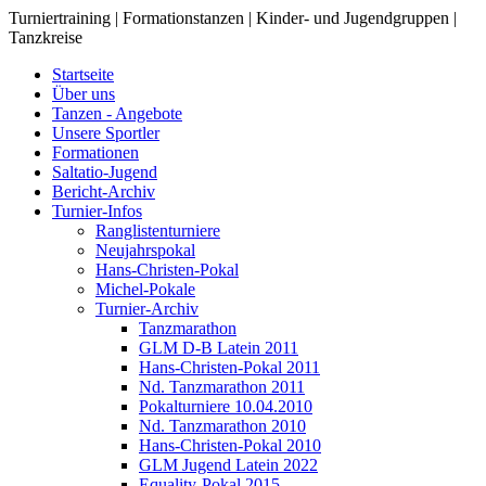
Turniertraining | Formationstanzen | Kinder- und Jugendgruppen |
Tanzkreise
Startseite
Über uns
Tanzen - Angebote
Unsere Sportler
Formationen
Saltatio-Jugend
Bericht-Archiv
Turnier-Infos
Ranglistenturniere
Neujahrspokal
Hans-Christen-Pokal
Michel-Pokale
Turnier-Archiv
Tanzmarathon
GLM D-B Latein 2011
Hans-Christen-Pokal 2011
Nd. Tanzmarathon 2011
Pokalturniere 10.04.2010
Nd. Tanzmarathon 2010
Hans-Christen-Pokal 2010
GLM Jugend Latein 2022
Equality-Pokal 2015