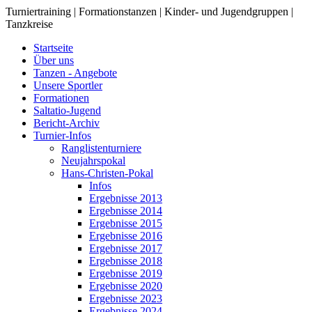
Turniertraining | Formationstanzen | Kinder- und Jugendgruppen |
Tanzkreise
Startseite
Über uns
Tanzen - Angebote
Unsere Sportler
Formationen
Saltatio-Jugend
Bericht-Archiv
Turnier-Infos
Ranglistenturniere
Neujahrspokal
Hans-Christen-Pokal
Infos
Ergebnisse 2013
Ergebnisse 2014
Ergebnisse 2015
Ergebnisse 2016
Ergebnisse 2017
Ergebnisse 2018
Ergebnisse 2019
Ergebnisse 2020
Ergebnisse 2023
Ergebnisse 2024