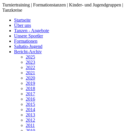
Turniertraining | Formationstanzen | Kinder- und Jugendgruppen |
Tanzkreise
Startseite
Über uns
Tanzen - Angebote
Unsere Sportler
Formationen
Saltatio-Jugend
Bericht-Archiv
2025
2023
2022
2021
2020
2019
2018
2017
2016
2015
2014
2013
2012
2011
2010