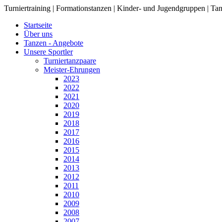
Turniertraining | Formationstanzen | Kinder- und Jugendgruppen | Tan
Startseite
Über uns
Tanzen - Angebote
Unsere Sportler
Turniertanzpaare
Meister-Ehrungen
2023
2022
2021
2020
2019
2018
2017
2016
2015
2014
2013
2012
2011
2010
2009
2008
2007