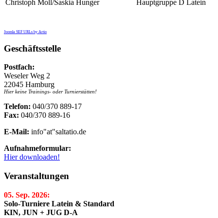
Christoph Moll/Saskia Hunger
Hauptgruppe D Latein
Joomla SEF URLs by Artio
Geschäftsstelle
Postfach:
Weseler Weg 2
22045 Hamburg
Hier keine Trainings- oder Turnierstätten!
Telefon:
040/370 889-17
Fax:
040/370 889-16
E-Mail:
info"at"saltatio.de
Aufnahmeformular:
Hier downloaden!
Veranstaltungen
05. Sep. 2026:
Solo-Turniere Latein & Standard
KIN, JUN + JUG D-A