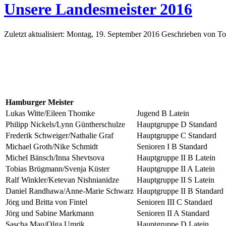
Unsere Landesmeister 2016
Zuletzt aktualisiert: Montag, 19. September 2016
Geschrieben von T
Hamburger Meister
Lukas Witte/Eileen Thomke
Jugend B Latein
Philipp Nickels/Lynn Güntherschulze
Hauptgruppe D Standard
Frederik Schweiger/Nathalie Graf
Hauptgruppe C Standard
Michael Groth/Nike Schmidt
Senioren I B Standard
Michel Bänsch/Inna Shevtsova
Hauptgruppe II B Latein
Tobias Brügmann/Svenja Küster
Hauptgruppe II A Latein
Ralf Winkler/Ketevan Nishnianidze
Hauptgruppe II S Latein
Daniel Randhawa/Anne-Marie Schwarz
Hauptgruppe II B Standard
Jörg und Britta von Fintel
Senioren III C Standard
Jörg und Sabine Markmann
Senioren II A Standard
Sascha Mau/Olga Umrik
Hauptgruppe D Latein