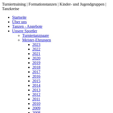
Turniertraining | Formationstanzen | Kinder- und Jugendgruppen |
Tanzkreise
Startseite
Über uns
Tanzen - Angebote
Unsere Sportler
Turniertanzpaare
Meister-Ehrungen
2023
2022
2021
2020
2019
2018
2017
2016
2015
2014
2013
2012
2011
2010
2009
2008