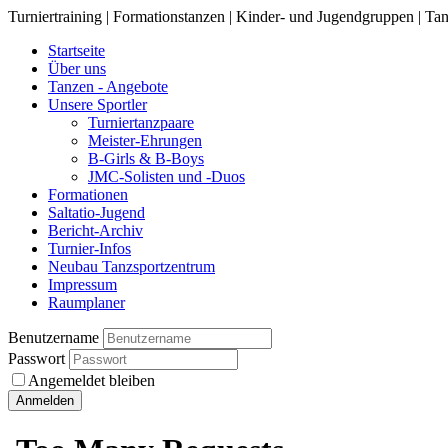
Turniertraining | Formationstanzen | Kinder- und Jugendgruppen | Tan
Startseite
Über uns
Tanzen - Angebote
Unsere Sportler
Turniertanzpaare
Meister-Ehrungen
B-Girls & B-Boys
JMC-Solisten und -Duos
Formationen
Saltatio-Jugend
Bericht-Archiv
Turnier-Infos
Neubau Tanzsportzentrum
Impressum
Raumplaner
Benutzername
Passwort
Angemeldet bleiben