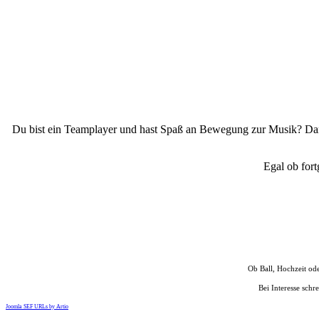
Du bist ein Teamplayer und hast Spaß an Bewegung zur Musik? Dann
Egal ob fort
Ob Ball, Hochzeit ode
Bei Interesse schr
Joomla SEF URLs by Artio