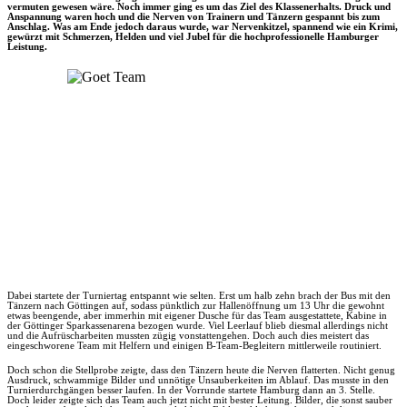
vermuten gewesen wäre. Noch immer ging es um das Ziel des Klassenerhalts. Druck und
Anspannung waren hoch und die Nerven von Trainern und Tänzern gespannt bis zum
Anschlag. Was am Ende jedoch daraus wurde, war Nervenkitzel, spannend wie ein Krimi,
gewürzt mit Schmerzen, Helden und viel Jubel für die hochprofessionelle Hamburger
Leistung.
Dabei startete der Turniertag entspannt wie selten. Erst um halb zehn brach der Bus mit den
Tänzern nach Göttingen auf, sodass pünktlich zur Hallenöffnung um 13 Uhr die gewohnt
etwas beengende, aber immerhin mit eigener Dusche für das Team ausgestattete, Kabine in
der Göttinger Sparkassenarena bezogen wurde. Viel Leerlauf blieb diesmal allerdings nicht
und die Aufrüscharbeiten mussten zügig vonstattengehen. Doch auch dies meistert das
eingeschworene Team mit Helfern und einigen B-Team-Begleitern mittlerweile routiniert.
Doch schon die Stellprobe zeigte, dass den Tänzern heute die Nerven flatterten. Nicht genug
Ausdruck, schwammige Bilder und unnötige Unsauberkeiten im Ablauf. Das musste in den
Turnierdurchgängen besser laufen. In der Vorrunde startete Hamburg dann an 3. Stelle.
Doch leider zeigte sich das Team auch jetzt nicht mit bester Leitung. Bilder, die sonst sauber