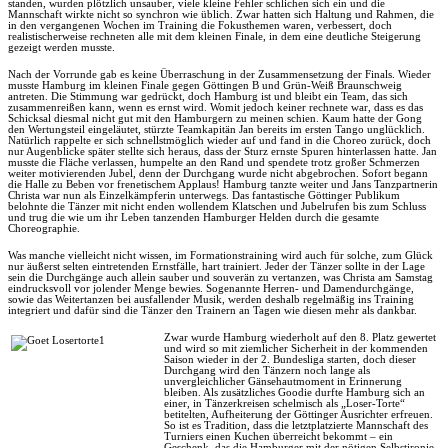
standen, wurden plötzlich unsauber, viele kleine Fehler schlichen sich ein und die
Mannschaft wirkte nicht so synchron wie üblich. Zwar hatten sich Haltung und Rahmen, die
in den vergangenen Wochen im Training die Fokusthemen waren, verbessert, doch
realistischerweise rechneten alle mit dem kleinen Finale, in dem eine deutliche Steigerung
gezeigt werden musste.
Nach der Vorrunde gab es keine Überraschung in der Zusammensetzung der Finals. Wieder
musste Hamburg im kleinen Finale gegen Göttingen B und Grün-Weiß Braunschweig
antreten. Die Stimmung war gedrückt, doch Hamburg ist und bleibt ein Team, das sich
zusammenreißen kann, wenn es ernst wird. Womit jedoch keiner rechnete war, dass es das
Schicksal diesmal nicht gut mit den Hamburgern zu meinen schien. Kaum hatte der Gong
den Wertungsteil eingeläutet, stürzte Teamkapitän Jan bereits im ersten Tango unglücklich.
Natürlich rappelte er sich schnellstmöglich wieder auf und fand in die Choreo zurück, doch
nur Augenblicke später stellte sich heraus, dass der Sturz ernste Spuren hinterlassen hatte. Jan
musste die Fläche verlassen, humpelte an den Rand und spendete trotz großer Schmerzen
weiter motivierenden Jubel, denn der Durchgang wurde nicht abgebrochen. Sofort begann
die Halle zu Beben vor frenetischem Applaus! Hamburg tanzte weiter und Jans Tanzpartnerin
Christa war nun als Einzelkämpferin unterwegs. Das fantastische Göttinger Publikum
belohnte die Tänzer mit nicht enden wollendem Klatschen und Jubelrufen bis zum Schluss
und trug die wie um ihr Leben tanzenden Hamburger Helden durch die gesamte
Choreographie.
Was manche vielleicht nicht wissen, im Formationstraining wird auch für solche, zum Glück
nur äußerst selten eintretenden Ernstfälle, hart trainiert. Jeder der Tänzer sollte in der Lage
sein die Durchgänge auch allein sauber und souverän zu vertanzen, was Christa am Samstag
eindrucksvoll vor jolender Menge bewies. Sogenannte Herren- und Damendurchgänge,
sowie das Weitertanzen bei ausfallender Musik, werden deshalb regelmäßig ins Training
integriert und dafür sind die Tänzer den Trainern an Tagen wie diesen mehr als dankbar.
Zwar wurde Hamburg wiederholt auf den 8. Platz gewertet
und wird so mit ziemlicher Sicherheit in der kommenden
Saison wieder in der 2. Bundesliga starten, doch dieser
Durchgang wird den Tänzern noch lange als
unvergleichlicher Gänsehautmoment in Erinnerung
bleiben. Als zusätzliches Goodie durfte Hamburg sich an
einer, in Tänzerkreisen schelmisch als „Loser-Torte“
betitelten, Aufheiterung der Göttinger Ausrichter erfreuen.
So ist es Tradition, dass die letztplatzierte Mannschaft des
Turniers einen Kuchen überreicht bekommt – ein
Geschenk, das die Hamburger mit der nötigen Selbstironie