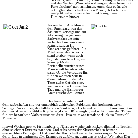
und den Worten „Wenn schon absteigen, dann besser mit
Torte als ohne“ gern annahmen. Auch, dass es für alle
beteiligten Mannschaften einen Pokal gab tröstete ein
wenig über die dramatische Entwicklung dieses
Turniertages hinweg.
Jan wurde im Anschluss an
den Durchgang von den
Sanitätern versorgt und zur
Abklärung des genauen
Sachverhaltes um sein
verletztes Knie von einem
Rettungswagen ins
Krankenhaus gefahren. Als
Mit-Trainer des B-Teams
stand er aber, wenn auch
begleitet von Krücken, am
Sonntag für das
Regionalligaturnier seiner
Mannschaft bereits wieder
parat. Ob die Verletzung ihn
für den weiteren Start in
dieser Saison mit dem A-
Team außer Gefecht setzt,
werden erst die kommenden
Tage und die Hamburger
Ärzte entscheiden können.
Das Team jedenfalls dankt
dem zauberhaften und vor unglaublich zahlreichen Publikum, den hochmotivierten
Göttinger Ausrichtern, den hilfsbereiten Sanitätern, Christa und Jan für ihre Souveränität und
dem bewahren eines kühlen Kopfes, egal wie heiß es herging und nicht zuletzt den Trainern
für ihre beharrliche Vorbereitung auf diese „Passiert-sowas-jemals-wirklich-im-Turnier?“-
Momente.
In zwei Wochen geht es für Hamburg in Nürnberg wieder aufs Parkett, diesmal hoffentlich
ohne solcherlei Extremsituationen. Und selbst wenn der Klassenerhalt in beinahe
unerreichbare Ferne gerückt ist, wird die Mannschaft weiter ihr Bestes zeigen. Sei es nur um
der 1. Liga in eindrucksvoller Erinnerung zu bleiben, denn eins ist sicher: Wir haben Blut