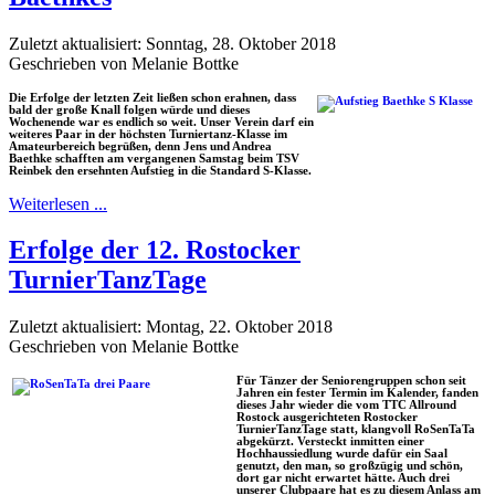
Zuletzt aktualisiert: Sonntag, 28. Oktober 2018
Geschrieben von Melanie Bottke
Die Erfolge der letzten Zeit ließen schon erahnen, dass
bald der große Knall folgen würde und dieses
Wochenende war es endlich so weit. Unser Verein darf ein
weiteres Paar in der höchsten Turniertanz-Klasse im
Amateurbereich begrüßen, denn Jens und Andrea
Baethke schafften am vergangenen Samstag beim TSV
Reinbek den ersehnten Aufstieg in die Standard S-Klasse.
Weiterlesen ...
Erfolge der 12. Rostocker
TurnierTanzTage
Zuletzt aktualisiert: Montag, 22. Oktober 2018
Geschrieben von Melanie Bottke
Für Tänzer der Seniorengruppen schon seit
Jahren ein fester Termin im Kalender, fanden
dieses Jahr wieder die vom TTC Allround
Rostock ausgerichteten Rostocker
TurnierTanzTage statt, klangvoll RoSenTaTa
abgekürzt. Versteckt inmitten einer
Hochhaussiedlung wurde dafür ein Saal
genutzt, den man, so großzügig und schön,
dort gar nicht erwartet hätte. Auch drei
unserer Clubpaare hat es zu diesem Anlass am