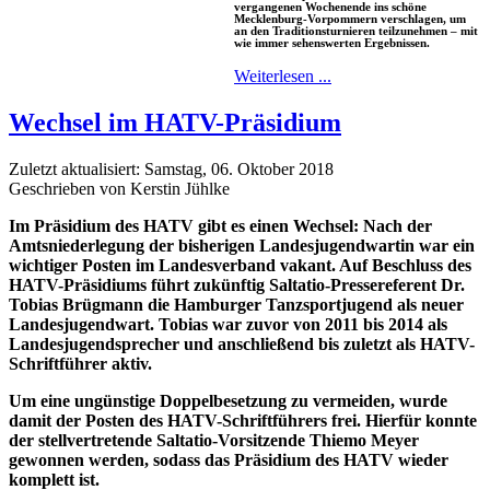
vergangenen Wochenende ins schöne
Mecklenburg-Vorpommern verschlagen, um
an den Traditionsturnieren teilzunehmen – mit
wie immer sehenswerten Ergebnissen.
Weiterlesen ...
Wechsel im HATV-Präsidium
Zuletzt aktualisiert: Samstag, 06. Oktober 2018
Geschrieben von Kerstin Jühlke
Im Präsidium des HATV gibt es einen Wechsel: Nach der
Amtsniederlegung der bisherigen Landesjugendwartin war ein
wichtiger Posten im Landesverband vakant. Auf Beschluss des
HATV-Präsidiums führt zukünftig Saltatio-Pressereferent Dr.
Tobias Brügmann die Hamburger Tanzsportjugend als neuer
Landesjugendwart. Tobias war zuvor von 2011 bis 2014 als
Landesjugendsprecher und anschließend bis zuletzt als HATV-
Schriftführer aktiv.
Um eine ungünstige Doppelbesetzung zu vermeiden, wurde
damit der Posten des HATV-Schriftführers frei. Hierfür konnte
der stellvertretende Saltatio-Vorsitzende Thiemo Meyer
gewonnen werden, sodass das Präsidium des HATV wieder
komplett ist.