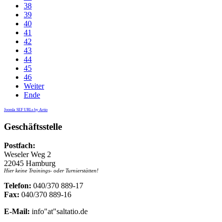
38
39
40
41
42
43
44
45
46
Weiter
Ende
Joomla SEF URLs by Artio
Geschäftsstelle
Postfach:
Weseler Weg 2
22045 Hamburg
Hier keine Trainings- oder Turnierstätten!
Telefon:
040/370 889-17
Fax:
040/370 889-16
E-Mail:
info"at"saltatio.de