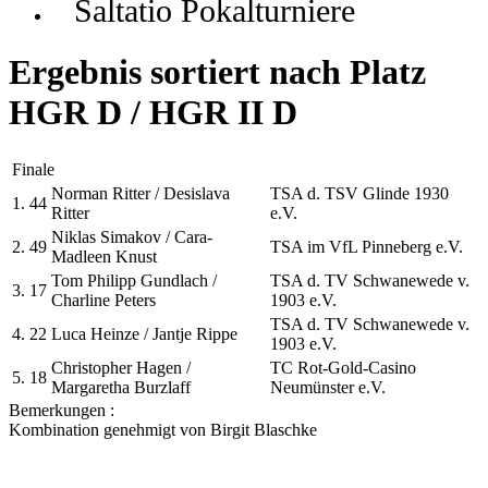
Saltatio Pokalturniere
Ergebnis sortiert nach Platz
HGR D / HGR II D
Finale
Norman Ritter / Desislava
TSA d. TSV Glinde 1930
1.
44
Ritter
e.V.
Niklas Simakov / Cara-
2.
49
TSA im VfL Pinneberg e.V.
Madleen Knust
Tom Philipp Gundlach /
TSA d. TV Schwanewede v.
3.
17
Charline Peters
1903 e.V.
TSA d. TV Schwanewede v.
4.
22
Luca Heinze / Jantje Rippe
1903 e.V.
Christopher Hagen /
TC Rot-Gold-Casino
5.
18
Margaretha Burzlaff
Neumünster e.V.
Bemerkungen :
Kombination genehmigt von Birgit Blaschke