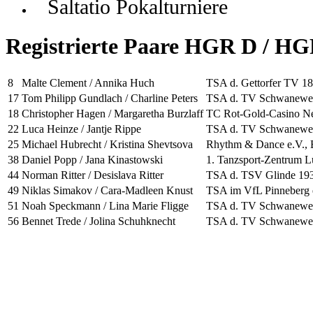
Saltatio Pokalturniere
Registrierte Paare HGR D / HG
8
Malte Clement / Annika Huch
TSA d. Gettorfer TV 18
17
Tom Philipp Gundlach / Charline Peters
TSA d. TV Schwanewed
18
Christopher Hagen / Margaretha Burzlaff
TC Rot-Gold-Casino Ne
22
Luca Heinze / Jantje Rippe
TSA d. TV Schwanewed
25
Michael Hubrecht / Kristina Shevtsova
Rhythm & Dance e.V., 
38
Daniel Popp / Jana Kinastowski
1. Tanzsport-Zentrum L
44
Norman Ritter / Desislava Ritter
TSA d. TSV Glinde 193
49
Niklas Simakov / Cara-Madleen Knust
TSA im VfL Pinneberg 
51
Noah Speckmann / Lina Marie Fligge
TSA d. TV Schwanewed
56
Bennet Trede / Jolina Schuhknecht
TSA d. TV Schwanewed